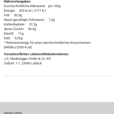
Nährwertangaben:
Durchschnittliche Nährwerte pro 100g
Energie: 523 kcal / 2177 KJ
Fett: 33,9g
davon gesättigte Fettsäuren: 7,3g
Kohlenhydrate: 37,2g
davon Zucker: 36,3g
Eiweiß: 11g
Salz: 0,02g
* Referenzmenge für einen durchschnittlichen Erwachsenen
(8400kJ/2000 kcal)
Verantwortliches Lebensmittelunternehmen:
J.G. Niederegger GmbH & Co. KG
Zeißstr. 1-7, 23560 Lübeck
MEHR ÜBER...