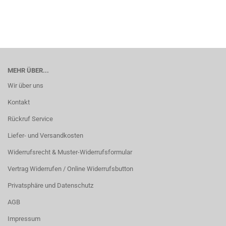
MEHR ÜBER...
Wir über uns
Kontakt
Rückruf Service
Liefer- und Versandkosten
Widerrufsrecht & Muster-Widerrufsformular
Vertrag Widerrufen / Online Widerrufsbutton
Privatsphäre und Datenschutz
AGB
Impressum