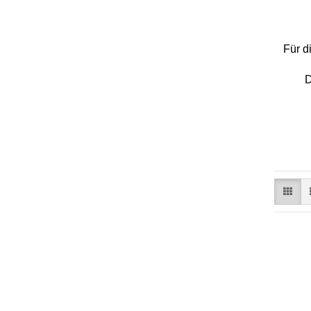
Für d
D