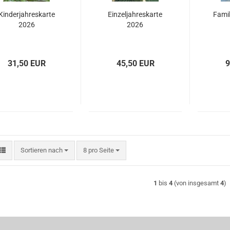
Kinderjahreskarte
Einzeljahreskarte
Famil
2026
2026
31,50 EUR
45,50 EUR
9
Sortieren nach
pro Seite
Sortieren nach
8 pro Seite
1
bis
4
(von insgesamt
4
)