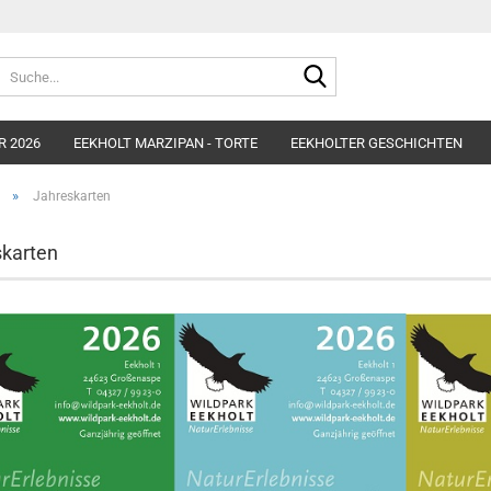
Suche...
R 2026
EEKHOLT MARZIPAN - TORTE
EEKHOLTER GESCHICHTEN
»
Jahreskarten
karten